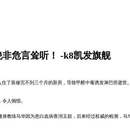
危言耸听！ -k8凯发旗舰
入住了装修完不到三个月的新房，导致甲醛中毒诱发淋巴癌逝世
，令人惋惜。
名健身教练马华因为患白血病香消玉损，后来经过权威的检测，马