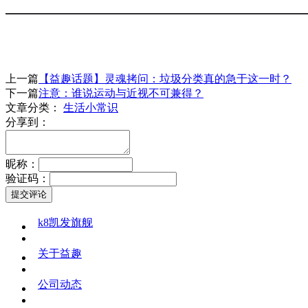
上一篇
【益趣话题】灵魂拷问：垃圾分类真的急于这一时？
下一篇
注意：谁说运动与近视不可兼得？
文章分类：
生活小常识
分享到：
昵称：
验证码：
k8凯发旗舰
关于益趣
公司动态