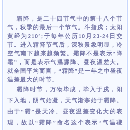
霜降，是二十四节气中的第十八个节
气，秋季的最后一个节气。斗指戌
；太阳
黄经为
°
于每年公历
月
日交
210
;
10
23-24
节。进入霜降节气后，深秋景象明显，冷
空气南下越来越频繁。霜降不是表示“降
霜”，而是表示气温骤降、昼夜温差大。
就全国平均而言，“霜降”是一年之中昼夜
温差最大的时节。
霜降时节，万物毕成，毕入于戌，阳
下入地，阴气始凝，天气渐寒始于霜降。
由于
“霜”是天冷、昼夜温差变化大的表
现，故以“霜降”命名这个表示“气温骤