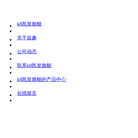
k8凯发旗舰
关于益趣
公司动态
联系k8凯发旗舰
k8凯发旗舰的产品中心
在线留言
©
2016 杭州益趣科技有限公司 k8凯发旗舰的版权所有
联系地址：杭州市萧山区诺德财富中心a座903