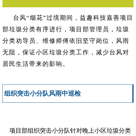
台风“烟花”
过境期间，益趣科技嘉善项目
部
垃圾分类有序进行，项目部管理员，垃圾
分类劝导员、维修师傅依旧坚守岗位，风雨
无阻，保证小区垃圾分类工作，减少台风对
居民生活带来的影响。
组织突击小分队风雨中巡检
项目部组织突击小分队针对晚上小区垃圾分类