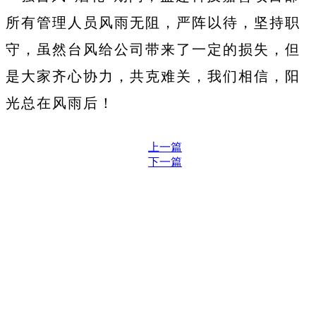
所有管理人员风雨无阻，严阵以待，坚持职
守，虽然台风给公司带来了一定的损失，但
是大家齐心协力，共克难关，我们相信，阳
光总在风雨后！
上一篇
下一篇