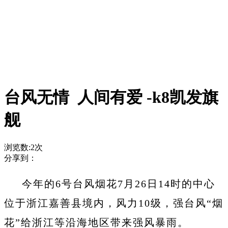
台风无情 人间有爱 -k8凯发旗
舰
浏览数:
2
次
分享到：
今年
的6号台风烟花7月26日14时的中心
位于浙江嘉善县境内，风力10级，
强台风“烟
花”给浙江等沿海地区带来强风暴雨。