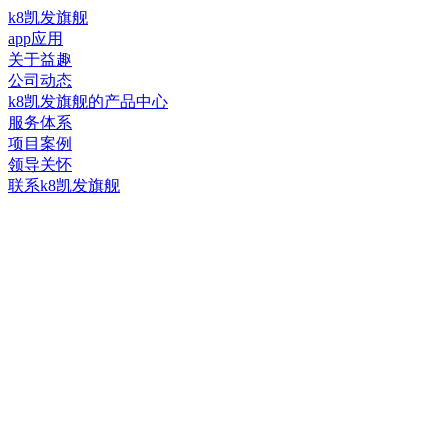
k8凯发旗舰
app应用
关于益趣
公司动态
k8凯发旗舰的产品中心
服务体系
项目案例
领导关怀
联系k8凯发旗舰