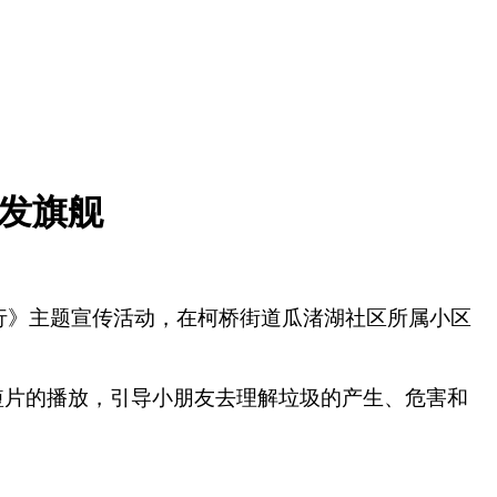
凯发旗舰
行》主题宣传活动，在柯桥街道瓜渚湖社区所属小区
短片的播放，引导小朋友去理解垃圾的产生、危害和