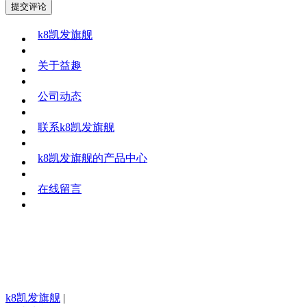
k8凯发旗舰
关于益趣
公司动态
联系k8凯发旗舰
k8凯发旗舰的产品中心
在线留言
©
2016 杭州益趣科技有限公司 k8凯发旗舰的版权所有
联系地址：杭州市萧山区诺德财富中心a座903
k8凯发旗舰
|