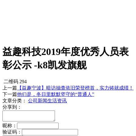
益趣科技2019年度优秀人员表
彰公示 -k8凯发旗舰
二维码
294
上一篇
【益趣宁波】暗访抽查依旧荣登榜首，实力铸就成绩！
下一篇
他们是，冬日里默默坚守的“普通人”
文章分类：
公司新闻
生活资讯
分享到：
昵称：
验证码：