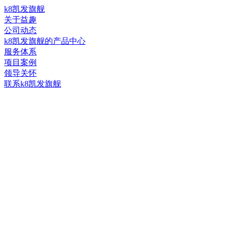
k8凯发旗舰
关于益趣
公司动态
k8凯发旗舰的产品中心
服务体系
项目案例
领导关怀
联系k8凯发旗舰