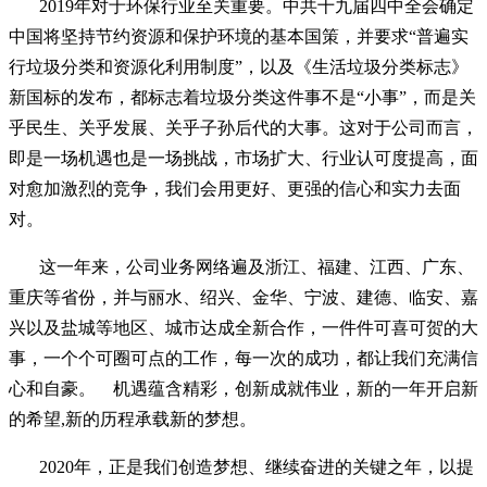
2019年对于环保行业
至关重要。
中共十九届四中全会
确定
中国将坚持节约资源和保护环境的基本国策，并要求“普遍实
行垃圾分类和资源化利用制度”
，以及
《生活垃圾分类标志》
新国标的发布，都标志着
垃圾分类这件事不是“小事”，而是关
乎民生、关乎发展、关乎子孙后代的大事
。这对于公司而言，
即是一场机遇也是一场挑战，市场扩大、行业认可度提高，
面
对愈加
激烈
的竞争
，
我们会用更好、更强的信心和实力去面
对。
这一年
来
，
公司业务网络遍及浙江、福建、江西、广东、
重庆等省份
，并与
丽水、绍兴
、
金华、宁波、
建德
、
临安、嘉
兴
以及
盐城
等
地区
、城市
达成全新合作
，
一件件可喜可贺的大
事，
一个个可圈可点的工作，
每一次的成功，都让我们充满信
心和自豪。
机遇蕴含精彩，创新成就伟业，新的一年开启新
的希望,新的历程承载新的梦想。
2020年，正是我们创造梦想、继续奋进的关键之年，以提