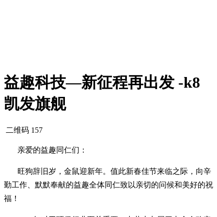
益趣科技—新征程再出发 -k8
凯发旗舰
二维码
157
亲爱的益趣
同仁们
：
旺狗辞旧岁，金鼠迎新年。值此新春佳节来临之际，向辛
勤工作、默默奉献的益趣全体
同仁
致以亲切的问候和美好的祝
福！