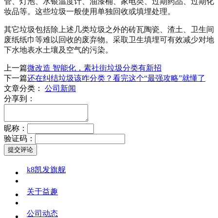
管、灯泡、水银温度计、油漆桶、家电类、过期药品、过期化
妆品等。这些垃圾一般使用单独回收或填埋处理。
其它垃圾包括除上述几类垃圾之外的砖瓦陶瓷、渣土、卫生间
废纸纸巾等难以回收的废弃物。采取卫生填埋可有效减少对地
下水地表水土壤及空气的污染。
上一篇
​微改造 智能化，素社街垃圾分类有新招
下一篇
还在纠结垃圾该咋分类？看完这个“最强攻略”就懂了
文章分类：
公司新闻
分享到：
昵称：
验证码：
k8凯发旗舰
关于益趣
公司动态