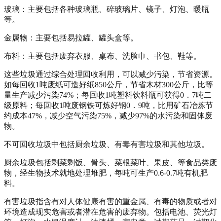
玻璃：主要包括各种玻璃瓶、碎玻璃片、镜子、灯泡、暖瓶
等。
金属物：主要包括易拉罐、罐头盒等。
布料：主要包括废弃衣服、桌布、洗脸巾、书包、鞋等。
这些垃圾通过综合处理回收利用，可以减少污染，节省资源。
如每回收1吨废纸可造好纸850公斤，节省木材300公斤，比等
量生产减少污染74%；每回收1吨塑料饮料瓶可获得0．7吨二
级原料；每回收1吨废钢铁可炼好钢0．9吨，比用矿石冶炼节
约成本47%，减少空气污染75%，减少97%的水污染和固体废
物。
不可回收垃圾中包括厨余垃圾、有毒有害垃圾和其他垃圾。
厨余垃圾包括剩菜剩饭、骨头、菜根菜叶、果皮、等食品类废
物，经生物技术就地处理堆肥，每吨可生产0.6-0.7吨有机肥
料。
有害垃圾指含有对人体健康有害的重金属、有毒的物质或者对
环境造成现实危害或者潜在危害的废弃物。包括电池、荧光灯