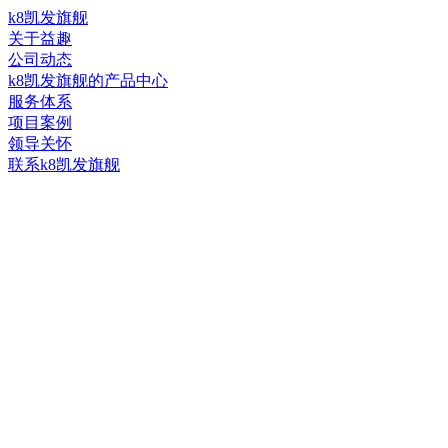
k8凯发旗舰
关于益趣
公司动态
k8凯发旗舰的产品中心
服务体系
项目案例
领导关怀
联系k8凯发旗舰