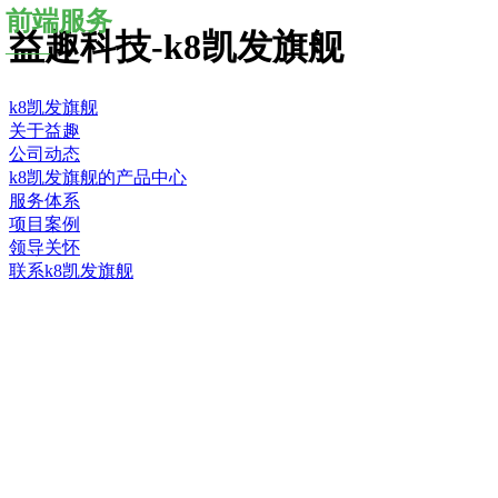
前端服务
益趣科技-k8凯发旗舰
——
k8凯发旗舰
关于益趣
公司动态
k8凯发旗舰的产品中心
服务体系
项目案例
领导关怀
联系k8凯发旗舰