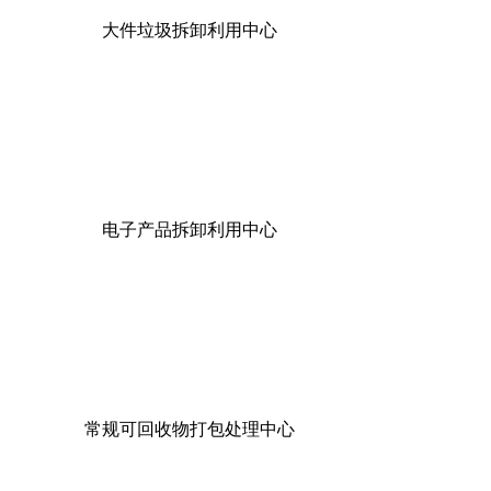
大件垃圾拆卸利用中心
电子产品拆卸利用中心
常规可回收物打包处理中心