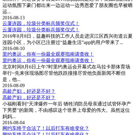
运动氛围下豪门都出来一边运动一边秀恩爱了朋友圈也早被晒
运...
2016-08-13
云厦连园，垃圾分类标兵颁奖仪式！
云厦连园，垃圾分类标兵颁奖仪式！
2016年8月8日，益趣科技的工作人员走进滨江区西兴街道云夏
连园小区，为小区已注册过“益趣生活”app的用户带来了...
2016-08-10
里约奥运，你有一份最全观赛指南请查收！
里约奥运，你有一份最全观赛指南请查收！
北京时间8月6日上午7时里约奥运会开幕式在马拉卡那体育场
举行~先来张现场图尽管他跌跌撞撞尽管他负面新闻不断但
是，他...
2016-08-09
高龄产妇，好还是不好？
高龄产妇，好还是不好？
小福刚看到“天津爆炸一年后 牺牲消防员母亲通过试管怀孕产
下男婴”的新闻，不由感叹这个世界上母爱的伟大。虽然这位
妈妈...
2016-08-04
网约车终于合法了！以后打车有啥变化？
网约车终于合法了！以后打车有啥变化？